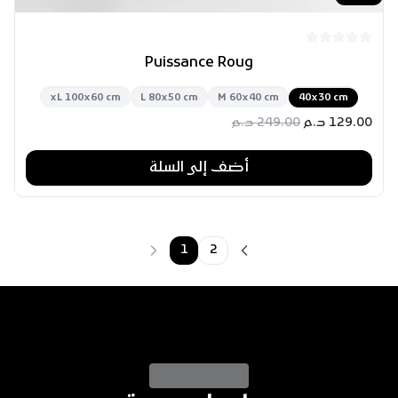
Puissance Roug
xL 100x60 cm
L 80x50 cm
M 60x40 cm
40x30 cm
129.00
د.م
249.00
د.م
أضف إلى السلة
1
2