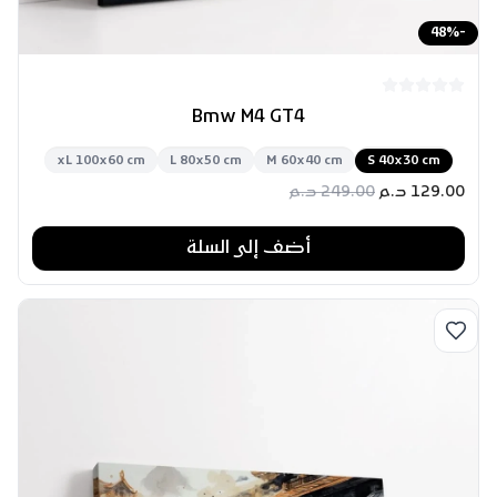
48
%
-
Bmw M4 GT4
xL 100x60 cm
L 80x50 cm
M 60x40 cm
S 40x30 cm
129.00
د.م
249.00
د.م
أضف إلى السلة