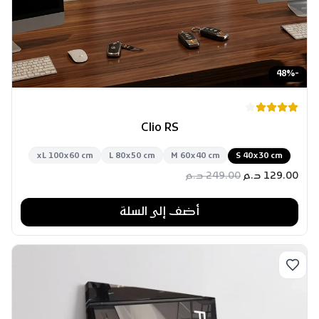
48
%
-
Clio RS
xL 100x60 cm
L 80x50 cm
M 60x40 cm
S 40x30 cm
129.00
د.م
249.00
د.م
أضف إلى السلة