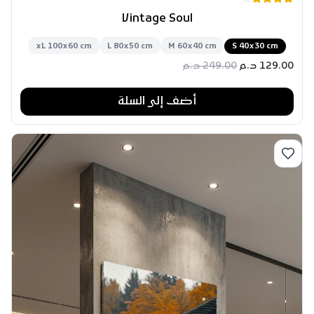
Vintage Soul
xL 100x60 cm
L 80x50 cm
M 60x40 cm
S 40x30 cm
129.00
د.م
249.00
د.م
أضف إلى السلة