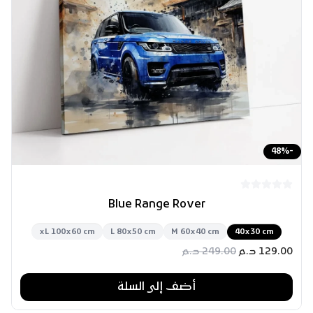
48
%
-
Blue Range Rover
xL 100x60 cm
L 80x50 cm
M 60x40 cm
40x30 cm
129.00
د.م
249.00
د.م
أضف إلى السلة