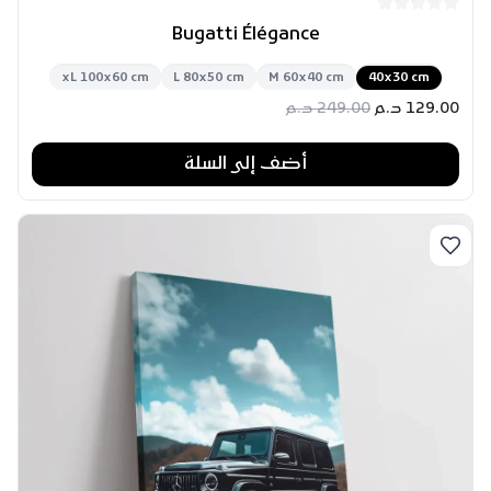
Bugatti Élégance
xL 100x60 cm
L 80x50 cm
M 60x40 cm
40x30 cm
129.00
د.م
249.00
د.م
أضف إلى السلة