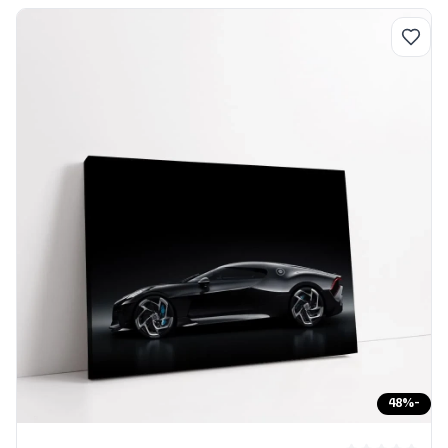
48
%
-