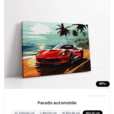
48
%
-
Paradis automobile
xL 100x60 cm
L 80x50 cm
M 60x40 cm
40x30 cm