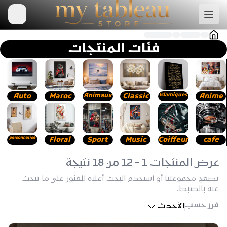
فئات المنتجات
Auto
Maroc
Animaux
Classic
Islamiques
Anime
personnalisé
Floral
Sport
Music
Coiffeur
cafe
عرض المنتجات 1 - 12 من 18 نتيجة
تصفح مجموعتنا أو استخدم البحث أعلاه للعثور على ما تبحث
عنه بالضبط.
فرز حسب
الأحدث