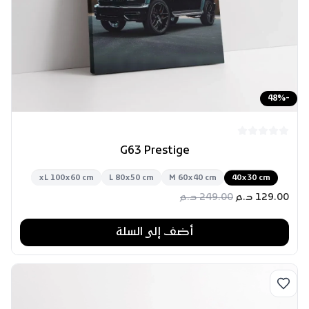
48
%
-
G63 Prestige
xL 100x60 cm
L 80x50 cm
M 60x40 cm
40x30 cm
129.00
د.م
249.00
د.م
أضف إلى السلة