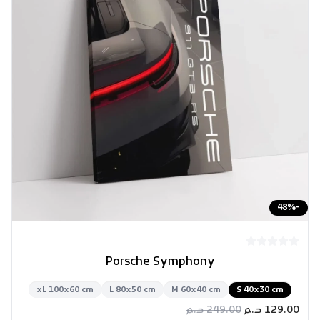
48
%
-
Porsche Symphony
xL 100x60 cm
L 80x50 cm
M 60x40 cm
S 40x30 cm
129.00
د.م
249.00
د.م