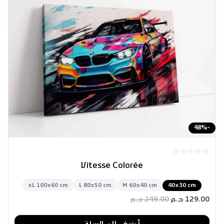
48
%
-
Vitesse Colorée
xL 100x60 cm
L 80x50 cm
M 60x40 cm
40x30 cm
129.00
د.م
249.00
د.م