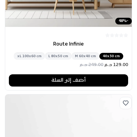
48
%
-
Route Infinie
xL 100x60 cm
L 80x50 cm
M 60x40 cm
40x30 cm
129.00
د.م
249.00
د.م
أضف إلى السلة