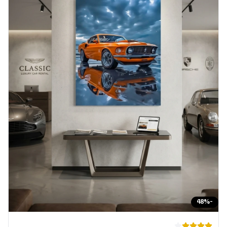
48
%
-