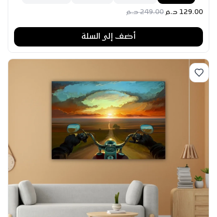
129.00
د.م
249.00
د.م
أضف إلى السلة