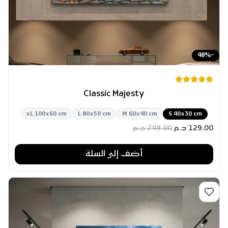
48
%
-
Classic Majesty
xL 100x60 cm
L 80x50 cm
M 60x40 cm
S 40x30 cm
129.00
د.م
249.00
د.م
أضف إلى السلة