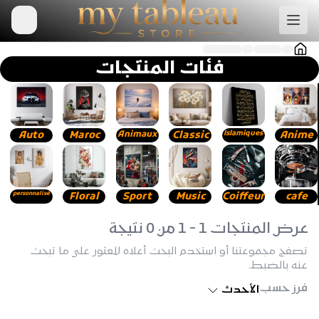
فئات المنتجات
Auto
Maroc
Animaux
Classic
Islamiques
Anime
personnalisé
Floral
Sport
Music
Coiffeur
cafe
عرض المنتجات 1 - 1 من 0 نتيجة
تصفح مجموعتنا أو استخدم البحث أعلاه للعثور على ما تبحث
عنه بالضبط.
فرز حسب
الأحدث